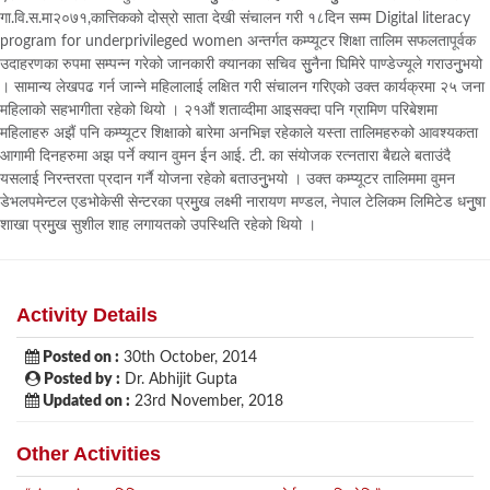
गा.वि.स.मा२०७१,कात्तिकको दोस्रो साता देखी संचालन गरी १८दिन सम्म Digital literacy
program for underprivileged women अन्तर्गत कम्प्यूटर शिक्षा तालिम सफलतापूर्वक
उदाहरणका रुपमा सम्पन्न गरेको जानकारी क्यानका सचिव सुुनैना घिमिरे पाण्डेज्यूले गराउनुुभयो
। सामान्य लेखपढ गर्न जान्ने महिलालाई लक्षित गरी संचालन गरिएको उक्त कार्यक्रमा २५ जना
महिलाको सहभागीता रहेको थियो । २१औं शताव्दीमा आइसक्दा पनि ग्रामिण परिबेशमा
महिलाहरु अझैं पनि कम्प्यूटर शिक्षाको बारेमा अनभिज्ञ रहेकाले यस्ता तालिमहरुको आवश्यकता
आगामी दिनहरुमा अझ पर्ने क्यान वुमन ईन आई. टी. का संयोजक रत्नतारा बैद्यले बताउंदै
यसलाई निरन्तरता प्रदान गर्नै योजना रहेको बताउनुुभयो । उक्त कम्प्यूटर तालिममा वुमन
डेभलपमेन्टल एडभोकेसी सेन्टरका प्रमुुख लक्ष्मी नारायण मण्डल, नेपाल टेलिकम लिमिटेड धनुुषा
शाखा प्रमुुख सुशील शाह लगायतको उपस्थिति रहेको थियो ।
Activity Details
Posted on :
30th October, 2014
Posted by :
Dr. Abhijit Gupta
Updated on :
23rd November, 2018
Other Activities