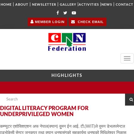
|
|
|
|
|
|
HOME
ABOUT
NEWSLETTER
GALLERY
ACTIVITIES
NEWS
CONTACT
MEMBER LOGIN
CHECK EMAIL
Tog
navi
HIGHLIGHTS
DIGITAL LITERACY PROGRAM FOR
UNDERPRIVILEGED WOMEN
कम्प्यूटर एशोसिशएशन अफ नेपाल(क्यान) वुुमन ईन आई. टी.(WIT)ले वुमन डेभलपमेन्टल
एडभोकेसी सेन्टर जनकपुर तथा क्यान धनुुषासंगको सहकार्यमा धनुुषाको मिथिलेश्वर निकास