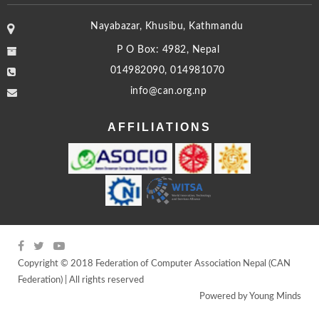
Nayabazar, Khusibu, Kathmandu
P O Box: 4982, Nepal
014982090, 014981070
info@can.org.np
AFFILIATIONS
Copyright © 2018 Federation of Computer Association Nepal (CAN
Federation) | All rights reserved
Powered by
Young Minds