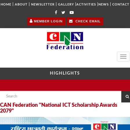
|
|
|
|
|
|
HOME
ABOUT
NEWSLETTER
GALLERY
ACTIVITIES
NEWS
CONTACT
MEMBER LOGIN
CHECK EMAIL
Tog
navi
HIGHLIGHTS
CAN Federation ''National ICT Scholarship Awards
2079"