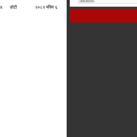
४
डोटी
२०८२ मंसिर ६