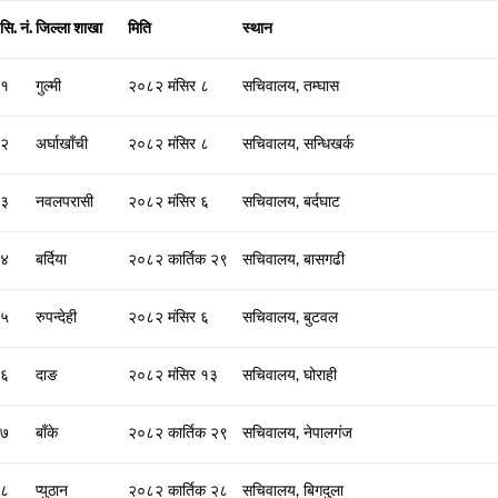
सि. नं.
जिल्ला शाखा
मिति
स्थान
१
गुल्मी
२०८२ मंसिर ८
सचिवालय, तम्घास
२
अर्घाखाँची
२०८२ मंसिर ८
सचिवालय, सन्धिखर्क
३
नवलपरासी
२०८२ मंसिर ६
सचिवालय, बर्दघाट
४
बर्दिया
२०८२ कार्तिक २९
सचिवालय, बासगढी
५
रुपन्देही
२०८२ मंसिर ६
सचिवालय, बुटवल
६
दाङ
२०८२ मंसिर १३
सचिवालय, घोराही
७
बाँके
२०८२ कार्तिक २९
सचिवालय, नेपालगंज
८
प्युठान
२०८२ कार्तिक २८
सचिवालय, बिगदुला